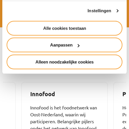
Instellingen
Alle cookies toestaan
Aanpassen
Referenties
Alleen noodzakelijke cookies
Innofood
P
Innofood is het foodnetwerk van
Het
Oost-Nederland, waarin wij
Pro
participeren. Belangrijke pijlers
ee
onder het netwerk van Innofood
de 