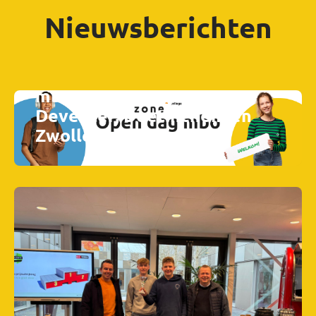
Nieuwsberichten
Vrijdag 23 januari open dag
mbo Zone.college Almelo,
Deventer, Doetinchem en
Zwolle