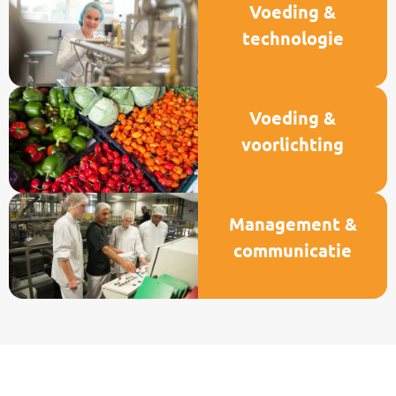
Voeding &
technologie
Voeding &
voorlichting
Management &
communicatie