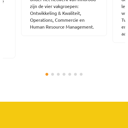
fe
zijn de vier vakgroepen:
le
Ontwikkeling & Kwaliteit,
we
n
Operations, Commercie en
Twe
Human Resource Management.
en 
aan