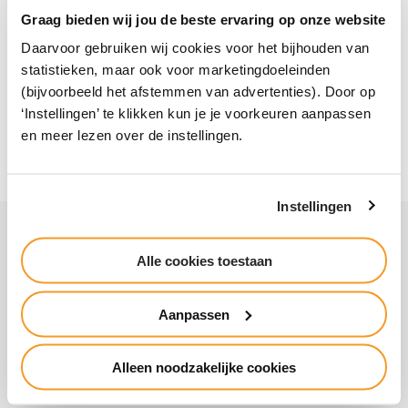
Enschede
Graag bieden wij jou de beste ervaring op onze website
Hengelosestraat 481 | 7521 AG Enschede
Daarvoor gebruiken wij cookies voor het bijhouden van
statistieken, maar ook voor marketingdoeleinden
(088) 26 20 600
(bijvoorbeeld het afstemmen van advertenties). Door op
‘Instellingen’ te klikken kun je je voorkeuren aanpassen
enschede@zone.college
en meer lezen over de instellingen.
Instellingen
Snel naar
Voor bedrijven
Werken bij
Alle cookies toestaan
International
Vakanties
Inloggen
Alumni
Aanpassen
Contact
Alleen noodzakelijke cookies