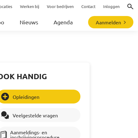
ocaties
Werken bij
Voor bedrijven
Contact
Inloggen
Zoeke
bo
Nieuws
Agenda
Aanmelden
OOK HANDIG
Opleidingen
Veelgestelde vragen
Aanmeldings- en
inschrijvingsprocedure