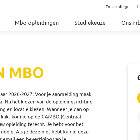
Zone.college
L
Mbo-opleidingen
Studiekeuze
Ons m
N MBO
ljaar 2026-2027. Voor je aanmelding maak
. Na het kiezen van de opleidingsrichting
ng en locatie kiezen. Wanneer je dan op
’ klikt kom je op de CAMBO (Centraal
opleiding terecht. Je hebt voor het
nodig. Als je deze niet hebt kun je deze
er email een bevestiging van je