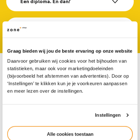
Een diploma. En dan?
Waar staat vmbo eigenlijk voor?
Graag bieden wij jou de beste ervaring op onze website
Daarvoor gebruiken wij cookies voor het bijhouden van
statistieken, maar ook voor marketingdoeleinden
(bijvoorbeeld het afstemmen van advertenties). Door op
“Stoere school voor
‘Instellingen’ te klikken kun je je voorkeuren aanpassen
eigenwijsneuzen”
en meer lezen over de instellingen.
Instellingen
Waarom zou je voor Het Groene Lyceum kiezen
en niet voor een ‘gewone havo’? En wat kan je
met een diploma van Het Groene Lyceum? Oud-
Alle cookies toestaan
leerlingen en zusjes Elise (24) en Natalie (22)