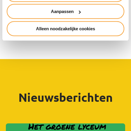
vertellen over …
Aanpassen
Lees het verhaal van Elise en
Alleen noodzakelijke cookies
Natalie
Nieuwsberichten