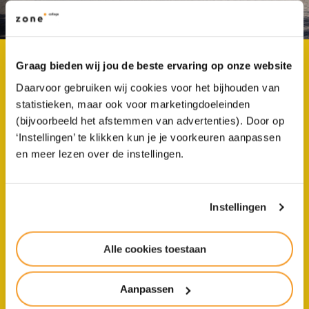
Graag bieden wij jou de beste ervaring op onze website
Daarvoor gebruiken wij cookies voor het bijhouden van
statistieken, maar ook voor marketingdoeleinden
Nieuwsberichten
(bijvoorbeeld het afstemmen van advertenties). Door op
Docenten Zone.college
‘Instellingen’ te klikken kun je je voorkeuren aanpassen
Enschede halen €26.106 op
en meer lezen over de instellingen.
10 Dingen die je echt moet
met Alpe d’HuZes
weten van Het Groene
Lyceum
Instellingen
Alle cookies toestaan
Aanpassen
Bekijk alle nieuwsberichten