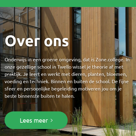
Over ons
Onderwijs in een groene omgeving, dat is Zone.college. In
onze gezellige school in Twello wissel je theorie af met
praktijk. Je leert en werkt met dieren, planten, bloemen,
voeding en techniek. Binnen en buiten de school. De fijne
sfeer en persoonlijke begeleiding motiveren jou om je
beste binnenste buiten te halen.
Lees meer