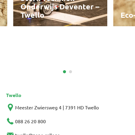
Onderwijs Deventer –
Twello
Eco
Twello
Meester Zwiersweg 4 | 7391 HD Twello
088 26 20 800
twello@zone.college