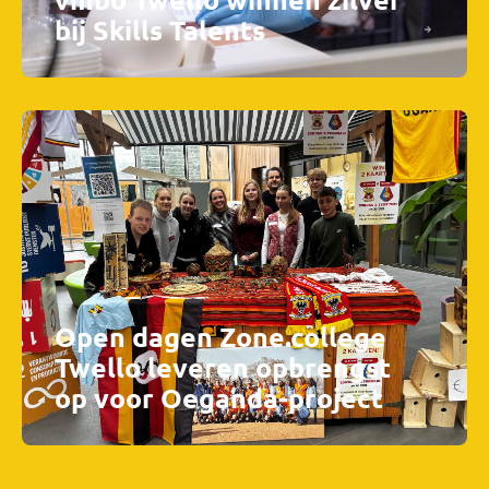
bij Skills Talents
Open dagen Zone.college
Twello leveren opbrengst
op voor Oeganda-project