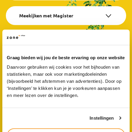
Meekijken met Magister
Schoolkosten & WIS Collect
Graag bieden wij jou de beste ervaring op onze website
Laptop
Daarvoor gebruiken wij cookies voor het bijhouden van
statistieken, maar ook voor marketingdoeleinden
(bijvoorbeeld het afstemmen van advertenties). Door op
‘Instellingen’ te klikken kun je je voorkeuren aanpassen
Vakanties vmbo en nationale
en meer lezen over de instellingen.
feestdagen
Instellingen
Ziek of absent melden