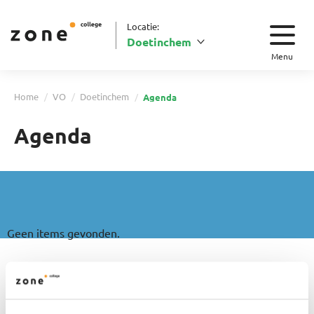
Locatie:
Doetinchem
Menu
Home
VO
Doetinchem
Agenda
Agenda
Geen items gevonden.