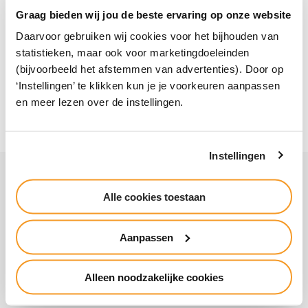
Doetinchem
Graag bieden wij jou de beste ervaring op onze website
Gezellenlaan 14 | 7005 AZ Doetinchem
Daarvoor gebruiken wij cookies voor het bijhouden van
statistieken, maar ook voor marketingdoeleinden
(088) 26 20 400
(bijvoorbeeld het afstemmen van advertenties). Door op
‘Instellingen’ te klikken kun je je voorkeuren aanpassen
doetinchem@zone.college
en meer lezen over de instellingen.
Instellingen
Snel naar
Voor bedrijven
Werken bij
Alle cookies toestaan
International
Vakanties
Inloggen
Alumni
Aanpassen
Contact
Alleen noodzakelijke cookies