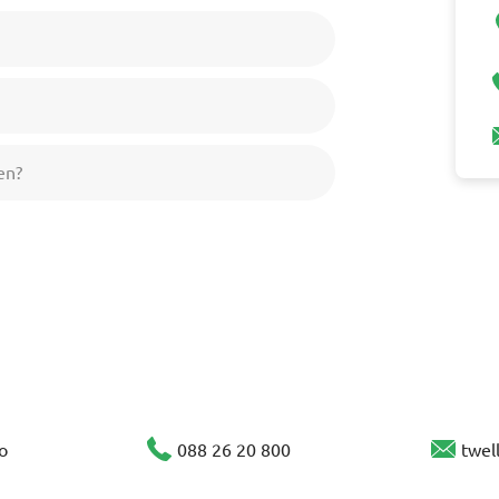
en?
o
088 26 20 800
twel