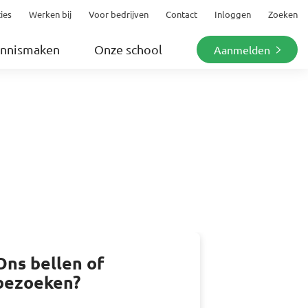
ies
Werken bij
Voor bedrijven
Contact
Inloggen
Zoeken
nnismaken
Onze school
Aanmelden
Ons bellen of
bezoeken?