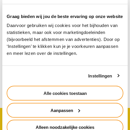
Graag bieden wij jou de beste ervaring op onze website
Daarvoor gebruiken wij cookies voor het bijhouden van
statistieken, maar ook voor marketingdoeleinden
(bijvoorbeeld het afstemmen van advertenties). Door op
‘Instellingen’ te klikken kun je je voorkeuren aanpassen
en meer lezen over de instellingen.
Aanmelden voor de Vakmanschapsroute
Aanmelden voor de Vakmanschapsroute gaat via dit
aanmeldformulier
. We nemen daarna contact met je
Instellingen
op.
Alle cookies toestaan
Aanpassen
Veelgestelde vragen
Alleen noodzakelijke cookies