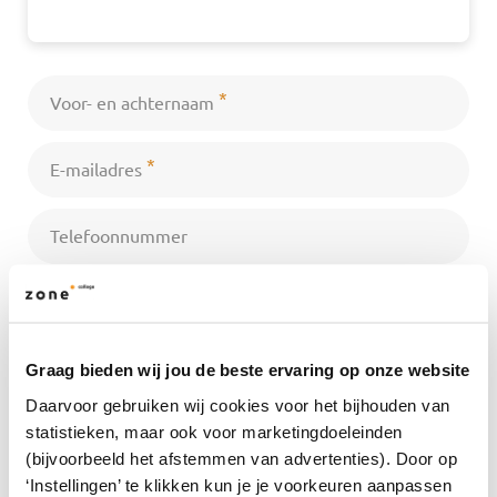
*
Voor- en achternaam
*
E-mailadres
Telefoonnummer
*
Waar gaat je bericht over?
*
Wat wil je aan ons vragen of mededelen?
Graag bieden wij jou de beste ervaring op onze website
Daarvoor gebruiken wij cookies voor het bijhouden van
statistieken, maar ook voor marketingdoeleinden
(bijvoorbeeld het afstemmen van advertenties). Door op
‘Instellingen’ te klikken kun je je voorkeuren aanpassen