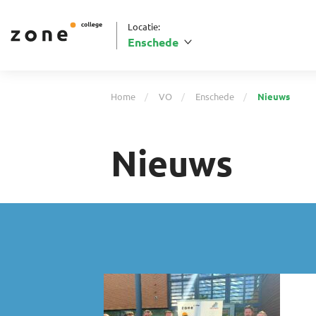
Locatie:
Enschede
Home
VO
Enschede
Nieuws
Nieuws