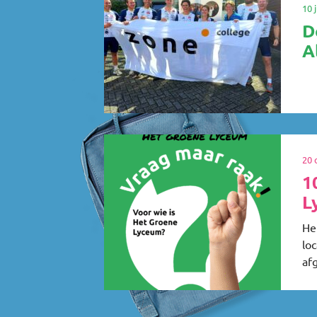
10 
D
A
20 
1
L
He
loc
af