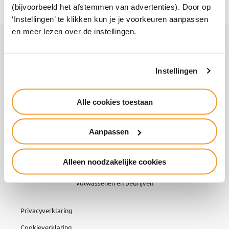
(bijvoorbeeld het afstemmen van advertenties). Door op
‘Instellingen’ te klikken kun je je voorkeuren aanpassen
en meer lezen over de instellingen.
Snel naar
Voor bedrijven
Werken bij
International
Vakanties
Instellingen
Inloggen
Alumni
Contact
Alle cookies toestaan
Aanpassen
Alleen noodzakelijke cookies
Vmbo- & mbo-opleidingen en cursussen voor jongeren,
volwassenen en bedrijven
Privacyverklaring
Cookieverklaring