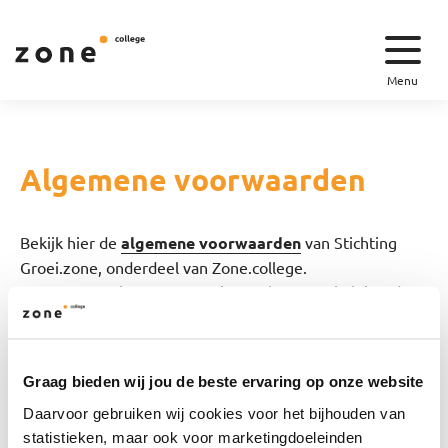
Menu
Algemene voorwaarden
Bekijk hier de
algemene voorwaarden
van Stichting
Groei.zone, onderdeel van Zone.college.
Cursussen en incompany trajecten kunnen uitsluitend
schriftelijk en voor aanvang worden geannuleerd.
Een opdracht herroepen kan via het
modelformulier
.
Meer informatie over het herroepingsrecht staat in de
Graag bieden wij jou de beste ervaring op onze website
algemene voorwaarden.
Daarvoor gebruiken wij cookies voor het bijhouden van
statistieken, maar ook voor marketingdoeleinden