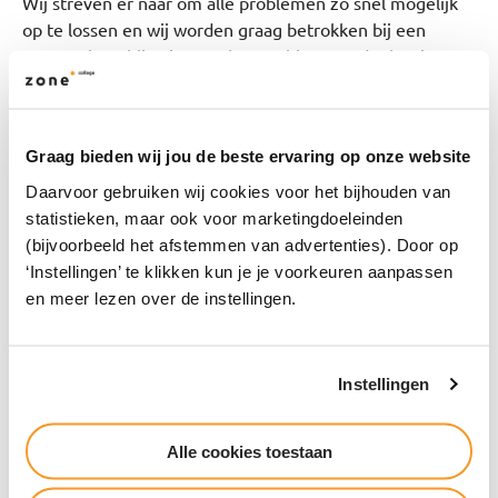
Wij streven er naar om alle problemen zo snel mogelijk
op te lossen en wij worden graag betrokken bij een
eventuele publicatie over het probleem nadat het is
opgelost.
Maak een melding
Graag bieden wij jou de beste ervaring op onze website
Daarvoor gebruiken wij cookies voor het bijhouden van
At Zone.college we value the security of our systems.
statistieken, maar ook voor marketingdoeleinden
Despite our concern for this, there can still be
(bijvoorbeeld het afstemmen van advertenties). Door op
vulnerabilities present.
‘Instellingen’ te klikken kun je je voorkeuren aanpassen
If you discover a vulnerability, we would like to know
en meer lezen over de instellingen.
about it so we can take steps to address it as quickly as
possible. We would like to ask you to help us better
protect our clients and our systems.
Instellingen
This program is NOT intended for submitting issues
about Zone.college services or the availability of our
Alle cookies toestaan
websites. Please use the regular support channels for
these issues.