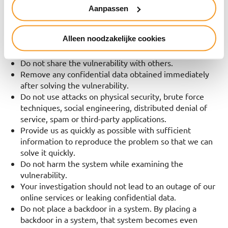
Aanpassen
The rules:
Do not abuse the vulnerability by downloading more
Alleen noodzakelijke cookies
data than necessary to prove the leak or to view,
delete or modify confidential data.
Do not share the vulnerability with others.
Remove any confidential data obtained immediately
after solving the vulnerability.
Do not use attacks on physical security, brute force
techniques, social engineering, distributed denial of
service, spam or third-party applications.
Provide us as quickly as possible with sufficient
information to reproduce the problem so that we can
solve it quickly.
Do not harm the system while examining the
vulnerability.
Your investigation should not lead to an outage of our
online services or leaking confidential data.
Do not place a backdoor in a system. By placing a
backdoor in a system, that system becomes even