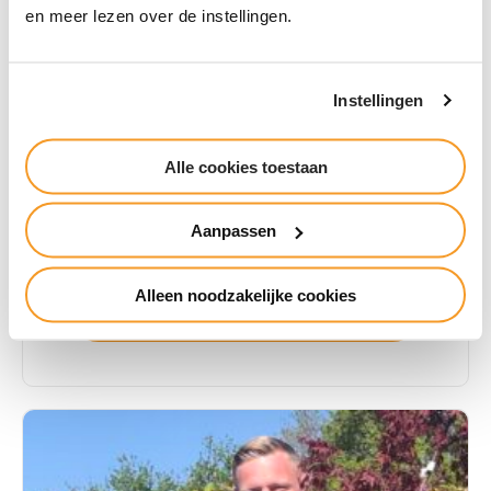
en meer lezen over de instellingen.
Instellingen
Alle cookies toestaan
Douwe maakte de stap van
magazijnwerk naar een baan in de
Aanpassen
buitenlucht
Alleen noodzakelijke cookies
Lees zijn verhaal