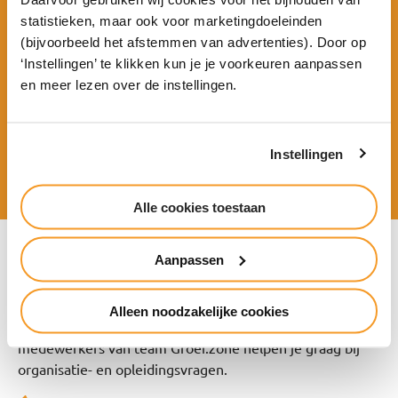
statistieken, maar ook voor marketingdoeleinden
(bijvoorbeeld het afstemmen van advertenties). Door op
Voor bedrijven
‘Instellingen’ te klikken kun je je voorkeuren aanpassen
en meer lezen over de instellingen.
Voor particulieren
Instellingen
Alle cookies toestaan
Aanpassen
Meer informatie
Wil je meer informatie over onze deeltijdopleidingen,
Alleen noodzakelijke cookies
maatwerkprogramma’s of arbeidsparticipatie? De
medewerkers van team Groei.zone helpen je graag bij
organisatie- en opleidingsvragen.