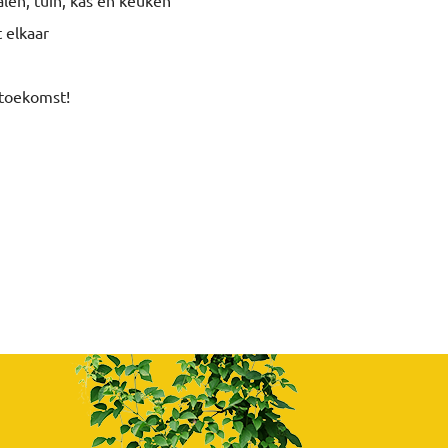
 elkaar
 toekomst!