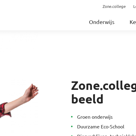
Zone.college
L
Onderwijs
Ke
Zone.colleg
beeld
Groen onderwijs
Duurzame Eco-School
Dierverblijven, technieklok