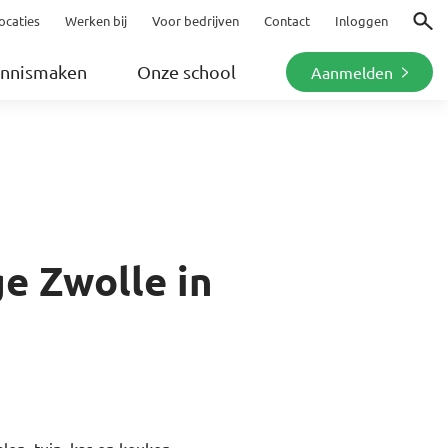
ocaties
Werken bij
Voor bedrijven
Contact
Inloggen
Zoeke
nnismaken
Onze school
Aanmelden
e Zwolle in
alen, tuin, kas en keuken