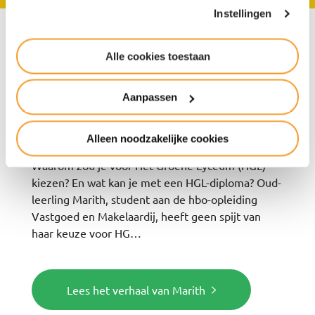
Instellingen
“Bij Het Groene Lyceum
Alle cookies toestaan
haal je je kennis niet
Aanpassen
alleen uit boeken”
Alleen noodzakelijke cookies
Waarom zou je voor Het Groene Lyceum (HGL)
kiezen? En wat kan je met een HGL-diploma? Oud-
leerling Marith, student aan de hbo-opleiding
Vastgoed en Makelaardij, heeft geen spijt van
haar keuze voor HG…
Lees het verhaal van Marith