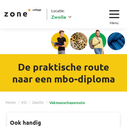
Locatie:
Zwolle
Menu
De praktische route
naar een mbo-diploma
Home
VO
Zwolle
Vakmanschapsroute
Ook handig