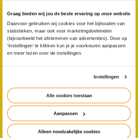
Graag bieden wij jou de beste ervaring op onze website
Persoonlijke begeleiding centraal
Daarvoor gebruiken wij cookies voor het bijhouden van
statistieken, maar ook voor marketingdoeleinden
(bijvoorbeeld het afstemmen van advertenties). Door op
‘Instellingen’ te klikken kun je je voorkeuren aanpassen
Ouderbetrokkenheid
en meer lezen over de instellingen.
Samen voor kwaliteit
Instellingen
Alle cookies toestaan
Veel te doen
Aanpassen
Kiezen voor een groene toekomst.
Alleen noodzakelijke cookies
Een slimme zet!