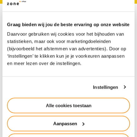
““Vraag jezelf bij de
Graag bieden wij jou de beste ervaring op onze website
schoolkeuze af: wat voor
Daarvoor gebruiken wij cookies voor het bijhouden van
statistieken, maar ook voor marketingdoeleinden
kind heb ik?””
(bijvoorbeeld het afstemmen van advertenties). Door op
‘Instellingen’ te klikken kun je je voorkeuren aanpassen
en meer lezen over de instellingen.
Schoolkeuze: ouders over de overstap van de
basisschool naar het voortgezet onderwijs. Julian
en zijn jongere zus Amelie gaan beiden naar Het
Instellingen
Groene Lyceum. Hun moeder Vanessa Schroer
vertelt hoe die …
Alle cookies toestaan
Lees het verhaal van Vanessa
Aanpassen
(ouder van..)