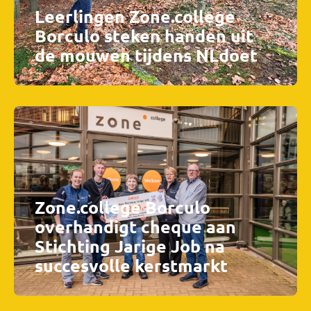
Leerlingen Zone.college
Borculo steken handen uit
de mouwen tijdens NLdoet
Zone.college Borculo
overhandigt cheque aan
Stichting Jarige Job na
succesvolle kerstmarkt