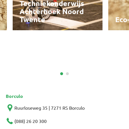
Techniekonderwijs
Achterhoek Noord
Twente
Eco
Borculo
Ruurloseweg 35 | 7271 RS Borculo
(088) 26 20 300