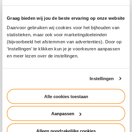
Inloggen Magister
Graag bieden wij jou de beste ervaring op onze website
Daarvoor gebruiken wij cookies voor het bijhouden van
statistieken, maar ook voor marketingdoeleinden
Wachtwoord vergeten
(bijvoorbeeld het afstemmen van advertenties). Door op
‘Instellingen’ te klikken kun je je voorkeuren aanpassen
en meer lezen over de instellingen.
Schoolkosten mbo & WIS Collect
Instellingen
Alle cookies toestaan
Snel naar
Voor bedrijven
Werken bij
Aanpassen
International
Vakanties
Inloggen
Alumni
Contact
Alleen noodzakelijke cookies