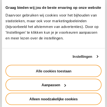
7
branche-opleiding
Graag bieden wij jou de beste ervaring op onze website
Aankomend Hovenier in
Daarvoor gebruiken wij cookies voor het bijhouden van
sep
Hoogeveen
statistieken, maar ook voor marketingdoeleinden
(bijvoorbeeld het afstemmen van advertenties). Door op
‘Instellingen’ te klikken kun je je voorkeuren aanpassen
en meer lezen over de instellingen.
Instellingen
Snel naar
Alle cookies toestaan
Voor bedrijven
Werken bij
International
Vakanties
Aanpassen
Inloggen
Alumni
Contact
Alleen noodzakelijke cookies