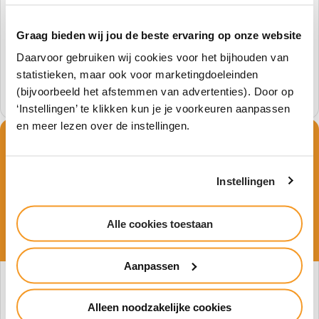
daarvoor nauw samen met het bedrijfsleven. In de
video vertelt collega Chantal over de praktijklessen
Graag bieden wij jou de beste ervaring op onze website
binnen de opleiding Tuin & Landschap.
Daarvoor gebruiken wij cookies voor het bijhouden van
statistieken, maar ook voor marketingdoeleinden
Bekijk de video
(bijvoorbeeld het afstemmen van advertenties). Door op
‘Instellingen’ te klikken kun je je voorkeuren aanpassen
en meer lezen over de instellingen.
Instellingen
Alle cookies toestaan
Aanpassen
Meester-gezelprincipe
Alleen noodzakelijke cookies