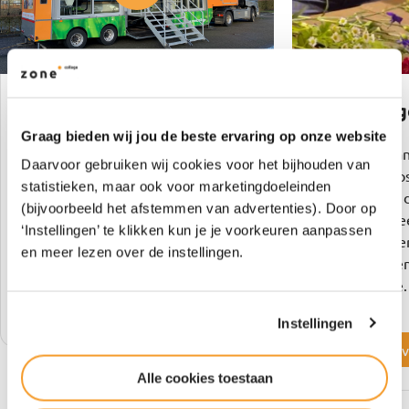
Leslokaal op wielen
Meester-g
Graag bieden wij jou de beste ervaring op onze website
De Green Mobile Education Centre
Studenten va
Daarvoor gebruiken wij cookies voor het bijhouden van
(GMEC) is het rijdende leslokaal
Vakmanschapsr
statistieken, maar ook voor marketingdoeleinden
van Zone.college met innovatieve
in de praktijk
(bijvoorbeeld het afstemmen van advertenties). Door op
leermiddelen zoals VR-brillen,
werken met e
‘Instellingen’ te klikken kun je je voorkeuren aanpassen
simulatoren en 3D-lesmateriaal.
In de video v
en meer lezen over de instellingen.
werken volgen
gezelprincipe.
Bekijk de video
Instellingen
Bekijk de 
Alle cookies toestaan