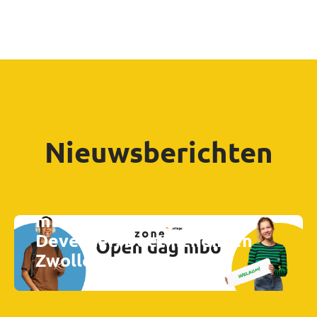
Nieuwsberichten
Vrijdag 23 januari open dag
mbo Zone.college Almelo,
Deventer, Doetinchem en
Zwolle