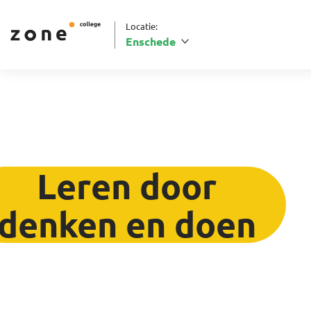
Locatie:
Enschede
Leren door
denken en doen