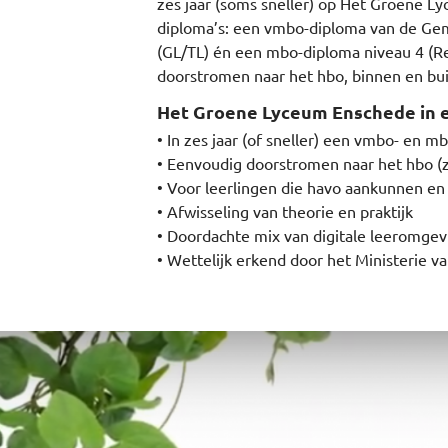
zes jaar (soms sneller) op Het Groene Ly
diploma’s: een vmbo-diploma van de Ge
(GL/TL) én een mbo-diploma niveau 4 (R
doorstromen naar het hbo, binnen en bui
Het Groene Lyceum Enschede in 
• In zes jaar (of sneller) een vmbo- en 
• Eenvoudig doorstromen naar het hbo (z
• Voor leerlingen die havo aankunnen en 
• Afwisseling van theorie en praktijk
• Doordachte mix van digitale leeromge
• Wettelijk erkend door het Ministerie v