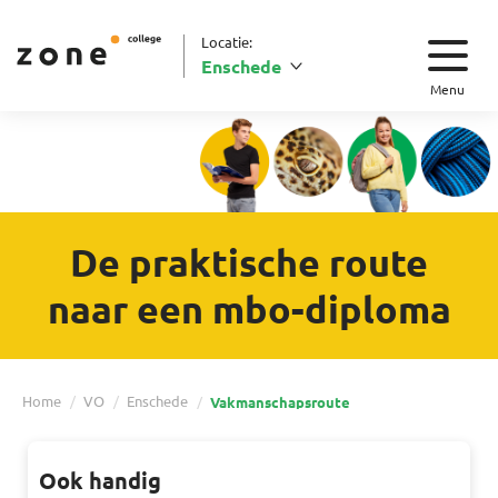
Locatie:
Enschede
Menu
De praktische route
naar een mbo-diploma
Home
VO
Enschede
Vakmanschapsroute
Ook handig