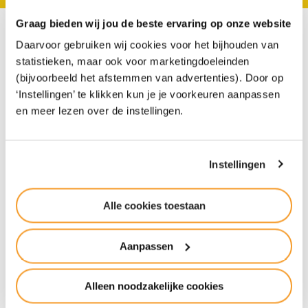
Graag bieden wij jou de beste ervaring op onze website
Daarvoor gebruiken wij cookies voor het bijhouden van
“De afwisseling van
statistieken, maar ook voor marketingdoeleinden
theorie en praktijk gaf
(bijvoorbeeld het afstemmen van advertenties). Door op
‘Instellingen’ te klikken kun je je voorkeuren aanpassen
de doorslag”
en meer lezen over de instellingen.
Schoolkeuze: ouders over de overstap van de
Instellingen
basisschool naar het voortgezet onderwijs. Ook al
kiest je kind de school die bij hem of haar past,
Alle cookies toestaan
dan wil dat nog niet zeggen dat het meteen vanaf
het beg…
Aanpassen
Lees het verhaal van Fiene
Alleen noodzakelijke cookies