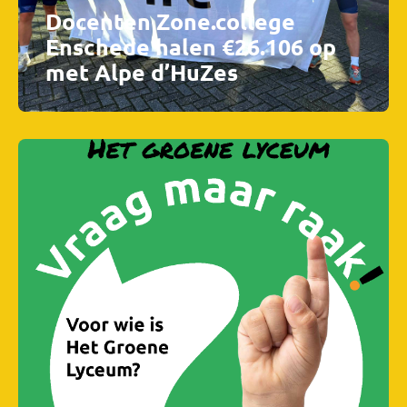
Docenten Zone.college
Enschede halen €26.106 op
met Alpe d’HuZes