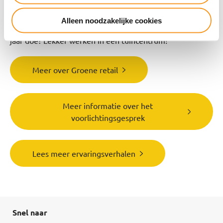
ik startte met de opleiding, wist ik hier al best veel over,
het enige dat ik nog meer had willen weten is iets meer
Alleen noodzakelijke cookies
informatie over de vakken die je krijgt. Wat ik over vijf
jaar doe? Lekker werken in een tuincentrum!”
Meer over Groene retail
Meer informatie over het
voorlichtingsgesprek
Lees meer ervaringsverhalen
Snel naar