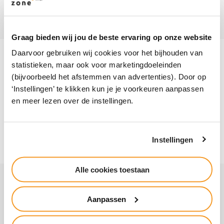
Achterhoek Noord
Eco-schools
Twente
Borculo
Graag bieden wij jou de beste ervaring op onze website
Daarvoor gebruiken wij cookies voor het bijhouden van
Borculo
statistieken, maar ook voor marketingdoeleinden
Ruurloseweg 35 | 7271 RS Borculo
(bijvoorbeeld het afstemmen van advertenties). Door op
‘Instellingen’ te klikken kun je je voorkeuren aanpassen
(088) 26 20 300
en meer lezen over de instellingen.
borculo@zone.college
Instellingen
Alle cookies toestaan
Snel naar
Voor bedrijven
Werken bij
Aanpassen
International
Vakanties
Inloggen
Alumni