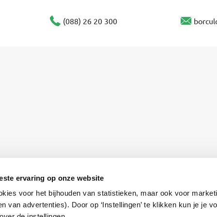
(088) 26 20 300
borcul
este ervaring op onze website
Privacyverklaring
okies voor het bijhouden van statistieken, maar ook voor market
en, volwassenen en bedrijven
n van advertenties). Door op ‘Instellingen’ te klikken kun je je 
ver de instellingen.