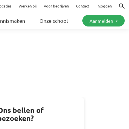
ocaties
Werken bij
Voor bedrijven
Contact
Inloggen
Zoeke
nnismaken
Onze school
Aanmelden
Ons bellen of
bezoeken?