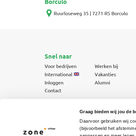
Borculo
Ruurloseweg 35 | 7271 RS Borculo
Snel naar
Voor bedrijven
Werken bij
International
Vakanties
Inloggen
Alumni
Contact
Graag bieden wij jou de b
Daarvoor gebruiken wij co
Vmbo- & mbo-opleidingen en cursussen voor jonger
(bijvoorbeeld het afstemme
aanpassen en meer lezen o