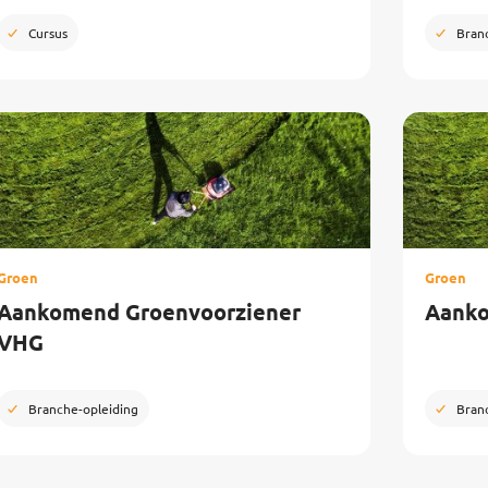
Cursus
Bran
Groen
Groen
Aankomend Groenvoorziener
Aanko
VHG
Branche-opleiding
Bran