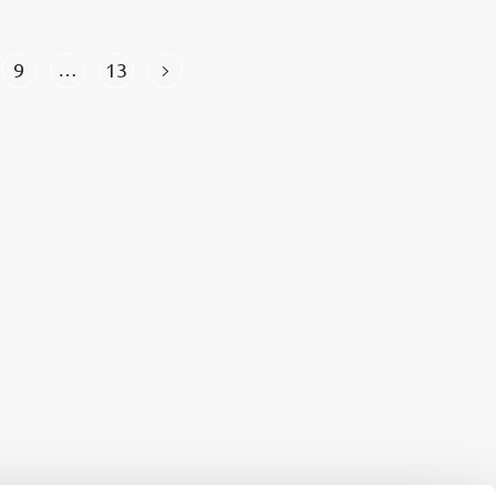
9
13
…