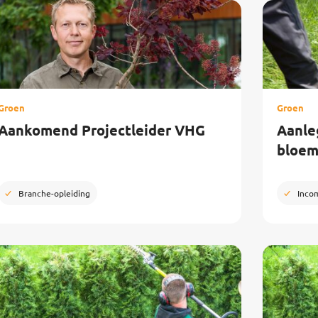
Groen
Groen
Aankomend Projectleider VHG
Aanle
bloe
Branche-opleiding
Inco