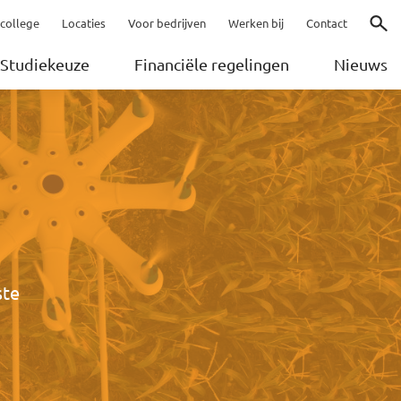
college
Locaties
Voor bedrijven
Werken bij
Contact
Zoeke
Studiekeuze
Financiële regelingen
Nieuws
ste