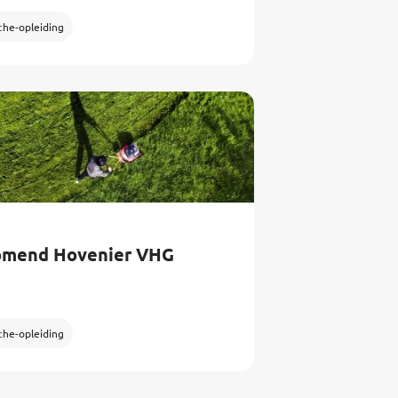
che-opleiding
mend Hovenier VHG
che-opleiding