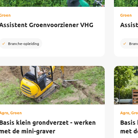
Groen
Groen
Assistent Groenvoorziener VHG
Assis
Branche-opleiding
Bran
Agro, Groen
Agro, Gr
Basis klein grondverzet - werken
Basis
met de mini-graver
met d