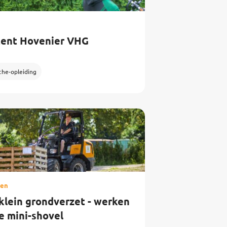
tent Hovenier VHG
che-opleiding
oen
 klein grondverzet - werken
e mini-shovel